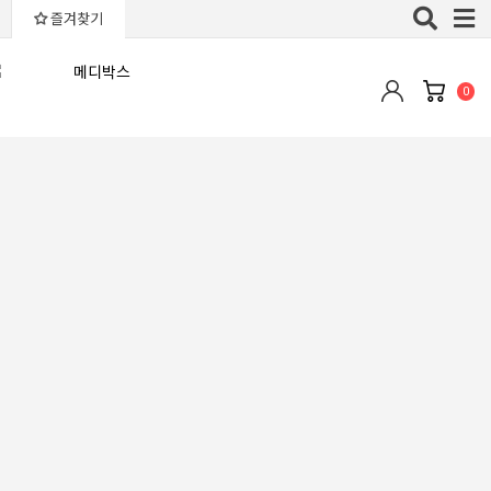
Toggle
즐겨찾기
naviga
0
최근등록순
판매많은순
낮은가격순
높은가격순
평점높은순
후기많은순