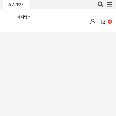
Toggle
즐겨찾기
naviga
0
최근등록순
판매많은순
낮은가격순
높은가격순
평점높은순
후기많은순