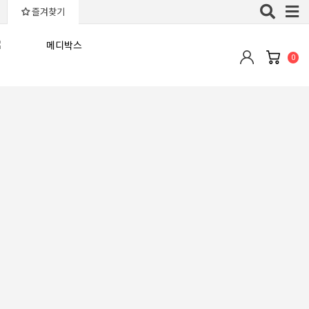
Toggle
즐겨찾기
naviga
0
최근등록순
판매많은순
낮은가격순
높은가격순
평점높은순
후기많은순