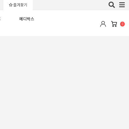
Toggle
즐겨찾기
naviga
0
최근등록순
판매많은순
낮은가격순
높은가격순
평점높은순
후기많은순
추천